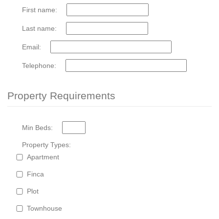
Price (EUR)
First name:
to
Last name:
Email:
SEARCH
Telephone:
Property Requirements
Min Beds:
Property Types:
Apartment
Finca
Plot
Townhouse